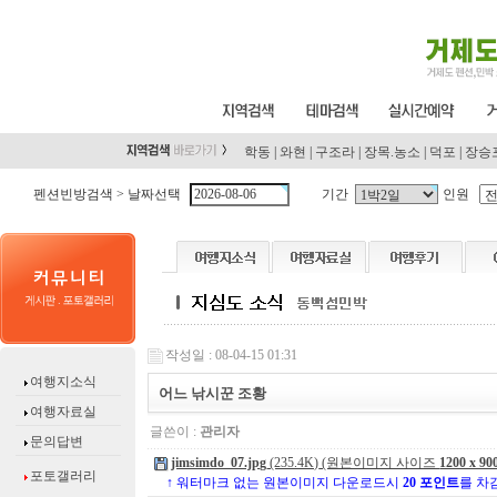
학동
|
와현
|
구조라
|
장목.농소
|
덕포
|
장승
펜션빈방검색 >
날짜선택
기간
인원
작성일 : 08-04-15 01:31
여행지소식
어느 낚시꾼 조황
여행자료실
글쓴이 :
관리자
문의답변
jimsimdo_07.jpg
(235.4K)
(원본이미지 사이즈
1200 x 90
포토갤러리
↑ 워터마크 없는 원본이미지 다운로드시
20 포인트
를 차