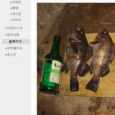
거제도
통영
게스트
이미지
지심도소식
공지사항
포토폴리오
로그인